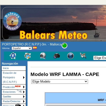
PORTOPETRO (R.C.N.P.P.)-3m. - Mallorca
Idioma:
Navegación
Inicio
Modelo WRF LAMMA - CAPE
Estación de
Portopetro
(R.C.N.P.P.)
Predicción
Estaciones
Satélite
WRF ~
Radar/Detector