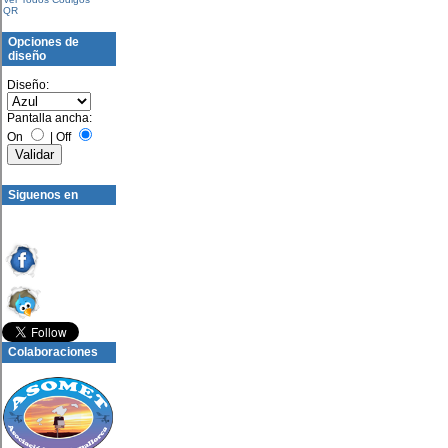
QR
Opciones de
diseño
Diseño:
Pantalla ancha:
On
|
Off
Siguenos en
Colaboraciones