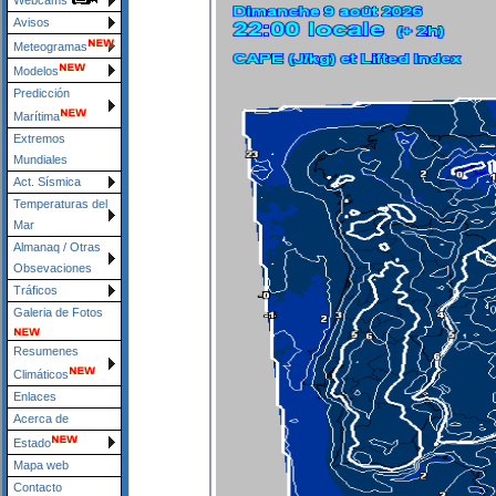
Webcams
Avisos
Meteogramas
Modelos
Predicción
Marítima
Extremos
Mundiales
Act. Sísmica
Temperaturas del
Mar
Almanaq / Otras
Obsevaciones
Tráficos
Galeria de Fotos
Resumenes
Climáticos
Enlaces
Acerca de
Estado
Mapa web
Contacto