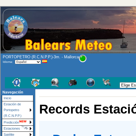
PORTOPETRO (R.C.N.P.P.)-3m. - Mallorca
Idioma:
Navegación
Inicio
Records Estaci
Estación de
Portopetro
(R.C.N.P.P.)
Predicción
Estaciones
Satélite