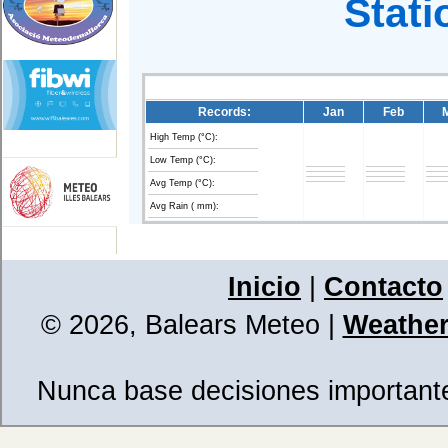
Stati
Records:
Jan
Feb
High Temp (°C):
Low Temp (°C):
Avg Temp (°C):
Avg Rain ( mm):
Inicio
|
Contacto
© 2026, Balears Meteo
|
Weather
Nunca base decisiones importantes