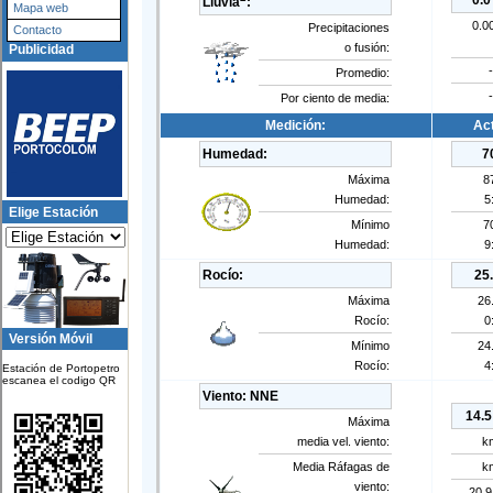
0.
Lluvia
:
Mapa web
0.0
Precipitaciones
Contacto
o fusión:
Publicidad
-
Promedio:
-
Por ciento de media:
Medición:
Act
Humedad:
7
Máxima
8
Humedad:
5
Elige Estación
Mínimo
7
Humedad:
9
Rocío:
25
Máxima
26
Rocío:
0
Versión Móvil
Mínimo
24
Rocío:
4
Estación de Portopetro
escanea el codigo QR
Viento:
NNE
14.5
Máxima
media vel. viento:
k
Media Ráfagas de
k
viento:
20.9