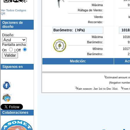
Máxima
9
Ráfaga de Viento:
Ver Todos Codigos
QR
Viento
Recorrido:
Opciones de
diseño
Barómetro:
( hPa)
1018
Diseño:
Máxima
1018
Barómetro:
9
Pantalla ancha:
Mínimo
1017
On
|
Off
Barómetro:
2
Medición:
Act
Siguenos en
1
Estimated amount of
(Negative number
2
5
Rain season: Jan 1st to Dec 31st.
From t
Colaboraciones