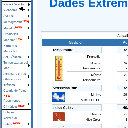
Dades Extreme
Radar/Detector
Webcams
Avisos
Meteogramas
Modelos
Predicción
Actual
Marítima
Medición:
Act
Extremos
Temperatura:
32
Mundiales
Promedio:
Act. Sísmica
Temperaturas del
Máxima
32
Mar
Temperatura:
9
Almanaq / Otras
Mínimo
26
Obsevaciones
Temperatura:
7
Tráficos
Sensación frio:
32
Galeria de Fotos
Mínimo
26
Sensación frio:
5
Resumenes
Climáticos
Indice Calor:
40
Enlaces
Máxima
42
Acerca de
Indice Calor:
9
Estado
2