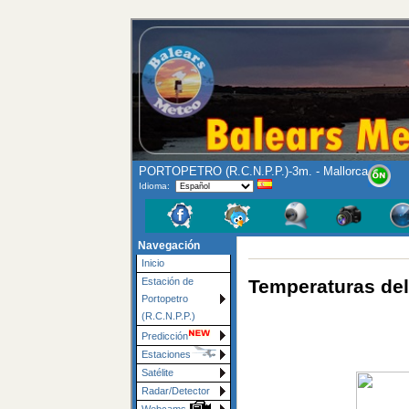
PORTOPETRO (R.C.N.P.P.)-3m. - Mallorca
Idioma:
Navegación
Inicio
Temperaturas del
Estación de
Portopetro
(R.C.N.P.P.)
Predicción
Estaciones
Satélite
Radar/Detector