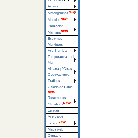
Webcams
Avisos
Meteogramas
Modelos
Predicción
Marítima
Extremos
Mundiales
Act. Sísmica
Temperaturas del
Mar
Almanaq / Otras
Obsevaciones
Tráficos
Galeria de Fotos
Resumenes
Climáticos
Enlaces
Acerca de
Estado
Mapa web
Contacto