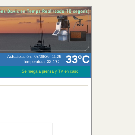
33°C
Actualización
:
07/08/26
11:29
Temperatura:
33.4°C
Se ruega a prensa y TV en caso que utilizen los datos meteoroló