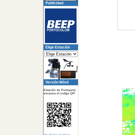
Publicidad
Elige Estación
Versión Móvil
Estación de Portopetro
escanea el codigo QR
Ver Todos Codigos