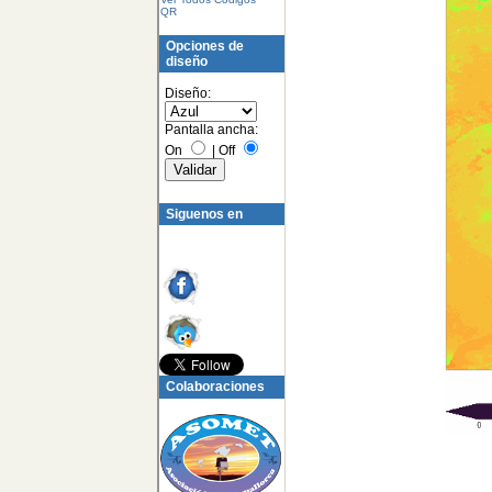
QR
Opciones de
diseño
Diseño:
Pantalla ancha:
On
|
Off
Siguenos en
Colaboraciones