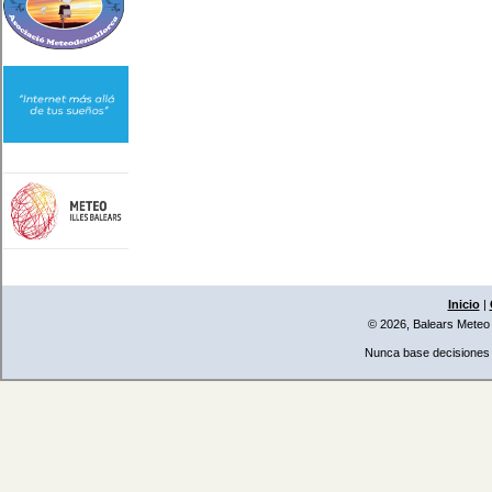
Inicio
|
© 2026, Balears Meteo
Nunca base decisiones i