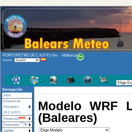
PORTOPETRO (R.C.N.P.P.)-3m. - Mallorca
Idioma:
Navegación
Inicio
Modelo WRF L
Estación de
Portopetro
(R.C.N.P.P.)
(Baleares)
Predicción
Estaciones
Satélite