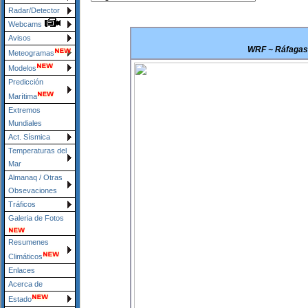
Radar/Detector
Webcams
Avisos
WRF ~ Ráfagas 
Meteogramas
Modelos
Predicción
Marítima
Extremos
Mundiales
Act. Sísmica
Temperaturas del
Mar
Almanaq / Otras
Obsevaciones
Tráficos
Galeria de Fotos
Resumenes
Climáticos
Enlaces
Acerca de
Estado