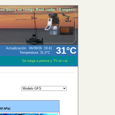
31°C
Actualización
:
06/08/26
19:41
Temperatura:
31.0°C
Se ruega a prensa y TV en caso que utilizen los datos meteor
50 hPa)