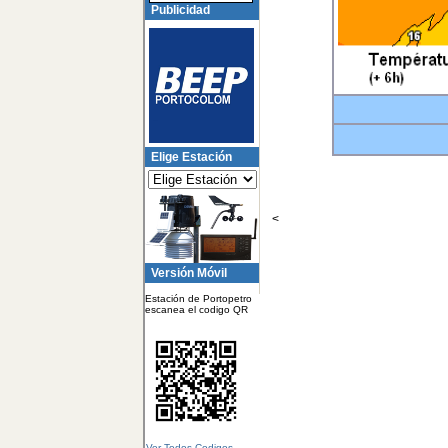
Publicidad
Elige Estación
<
Versión Móvil
Estación de Portopetro
escanea el codigo QR
Ver Todos Codigos