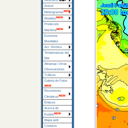
Webcams
Avisos
Meteogramas
Modelos
Predicción
Marítima
Extremos
Mundiales
Act. Sísmica
Temperaturas del
Mar
Almanaq / Otras
Obsevaciones
Tráficos
Galeria de Fotos
Resumenes
Climáticos
Enlaces
Acerca de
Estado
Mapa web
Contacto