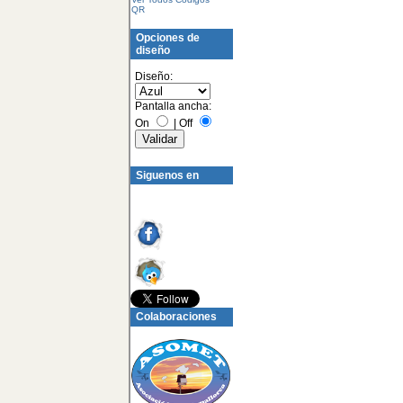
QR
Opciones de
diseño
Diseño:
Pantalla ancha:
On
|
Off
Siguenos en
Colaboraciones