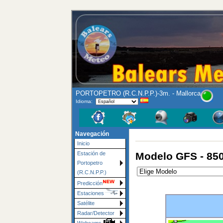
PORTOPETRO (R.C.N.P.P.)-3m. - Mallorca
Idioma:
Navegación
Inicio
Modelo GFS - 85
Estación de
Portopetro
(R.C.N.P.P.)
Predicción
Estaciones
Satélite
Radar/Detector