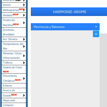
Webcams
Avisos
Meteogramas
Modelos
Predicción
Marítima
Extremos
Mundiales
Act. Sísmica
Temperaturas del
Mar
Almanaq / Otras
Obsevaciones
Tráficos
Galeria de Fotos
Resumenes
Climáticos
Enlaces
Acerca de
Estado
Mapa web
Contacto