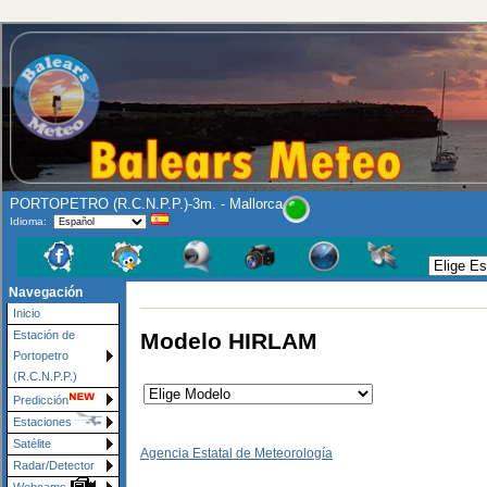
PORTOPETRO (R.C.N.P.P.)-3m. - Mallorca
Idioma:
Navegación
Inicio
Modelo HIRLAM
Estación de
Portopetro
(R.C.N.P.P.)
Predicción
Estaciones
Satélite
Agencia Estatal de Meteorología
Radar/Detector