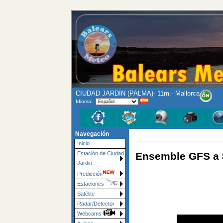
CIUDAD JARDIN (PALMA)- 11m.- Mallorca
Idioma:
Navegación
Inicio
Ensemble GFS a 
Estación de Ciudad
Jardin
Predicción
Estaciones
Satélite
Radar/Detector
Webcams