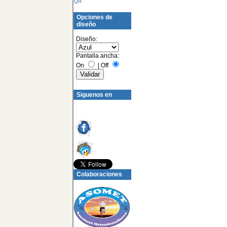
QR
Opciones de
diseño
Diseño:
Pantalla ancha:
On
|
Off
Siguenos en
Colaboraciones