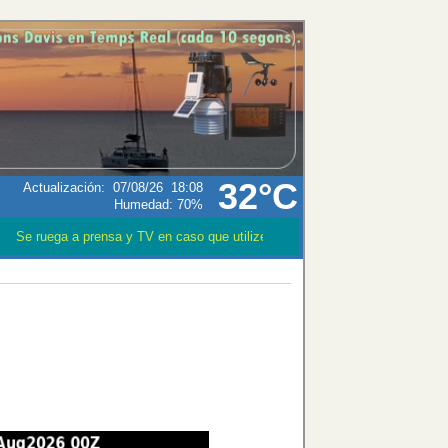
32°C
Actualización
:
07/08/26
18:08
Humedad:
70
%
Se ruega a prensa y TV en caso que utilizen los datos meteorológicos CIT