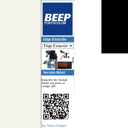
Elige Estación
Versión Móvil
Estación de Ciudad
Jardin escanea el
codigo QR
Ver Todos Codigos