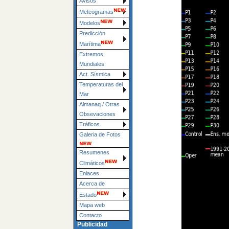
Avisos
Meteogramas
Modelos
Predicción
Marítima
Extremos
Mundiales
Act. Sísmica
Temperaturas del
Mar
Almanaq / Otras
Obsevaciones
Tráficos
Galeria de Fotos
Resumenes
Climáticos
Enlaces
Acerca de
Estado
Mapa web
Contacto
Publicidad