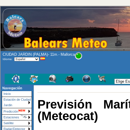
CIUDAD JARDIN (PALMA)- 11m.- Mallorca
Idioma:
Navegación
Inicio
Previsión Mar
Estación de Ciudad
Jardin
(Meteocat)
Predicción
Estaciones
Satélite
Radar/Detector