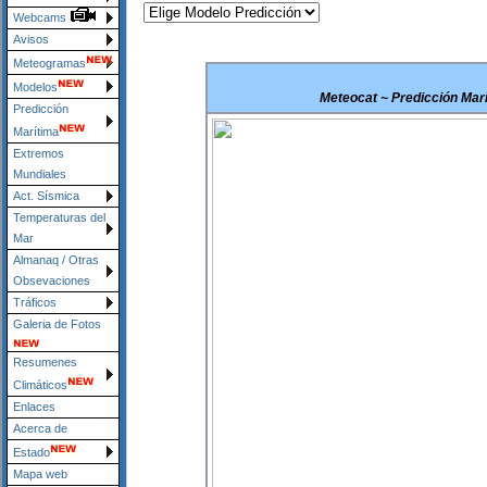
Webcams
Avisos
Meteogramas
Modelos
Meteocat ~ Predicción Marí
Predicción
Marítima
Extremos
Mundiales
Act. Sísmica
Temperaturas del
Mar
Almanaq / Otras
Obsevaciones
Tráficos
Galeria de Fotos
Resumenes
Climáticos
Enlaces
Acerca de
Estado
Mapa web