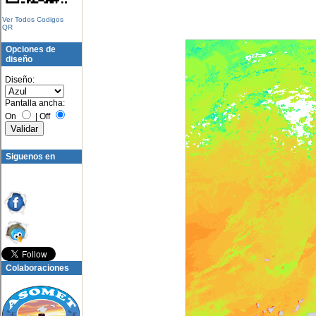
Ver Todos Codigos
QR
Opciones de
diseño
Diseño:
Pantalla ancha:
On
|
Off
Siguenos en
Colaboraciones