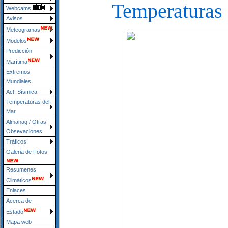
Temperaturas 
Webcams
Avisos
Meteogramas
Modelos
Predicción
Marítima
Extremos
Mundiales
Act. Sísmica
Temperaturas del
Mar
Almanaq / Otras
Obsevaciones
Tráficos
Galeria de Fotos
Resumenes
Climáticos
Enlaces
Acerca de
Estado
Mapa web