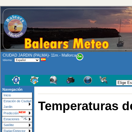
CIUDAD JARDIN (PALMA)- 11m.- Mallorca
Idioma:
Navegación
Inicio
Temperaturas de
Estación de Ciudad
Jardin
Predicción
Estaciones
Satélite
Radar/Detector