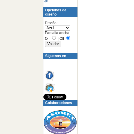
QR
Opciones de
diseño
Diseño:
Pantalla ancha:
On
|
Off
Siguenos en
Colaboraciones