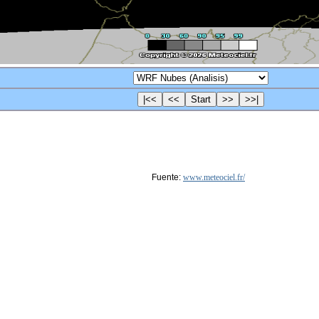
Fuente:
www.meteociel.fr/