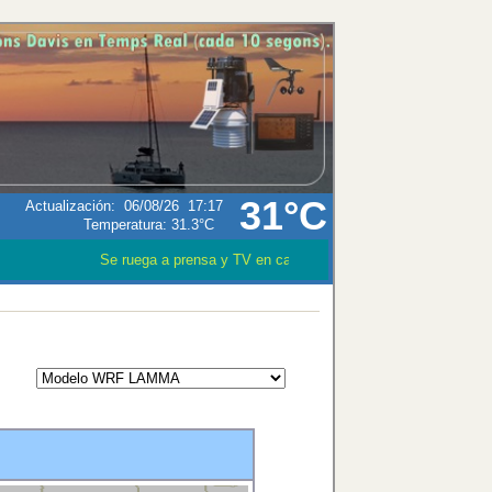
31°C
Actualización
:
06/08/26
17:17
Temperatura:
31.3°C
Se ruega a prensa y TV en caso que utilizen los datos meteo