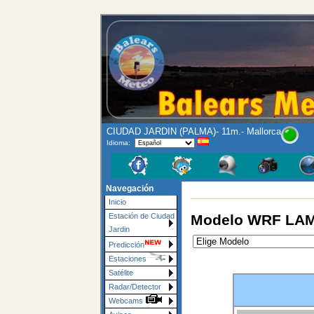
CIUDAD JARDIN (PALMA)- 11m.- Mallorca
Idioma:
Navegación
Inicio
Modelo WRF LAM
Estación de Ciudad
Jardin
Predicción
Estaciones
Satélite
Radar/Detector
Webcams