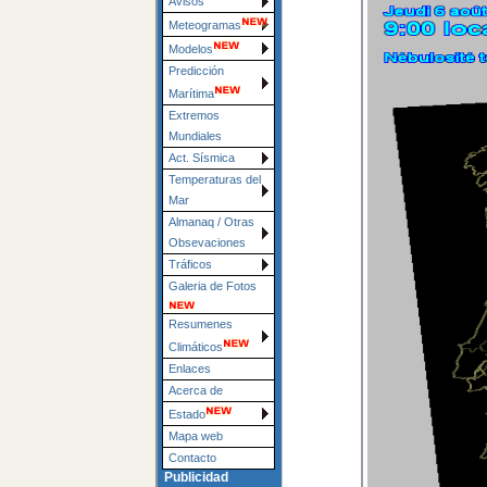
Avisos
Meteogramas
Modelos
Predicción
Marítima
Extremos
Mundiales
Act. Sísmica
Temperaturas del
Mar
Almanaq / Otras
Obsevaciones
Tráficos
Galeria de Fotos
Resumenes
Climáticos
Enlaces
Acerca de
Estado
Mapa web
Contacto
Publicidad