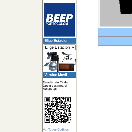
Elige Estación
Versión Móvil
Estación de Ciudad
Jardin escanea el
codigo QR
Ver Todos Codigos