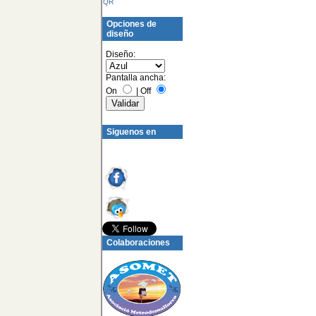
QR
Opciones de
diseño
Diseño:
Pantalla ancha:
On
|
Off
Siguenos en
Colaboraciones