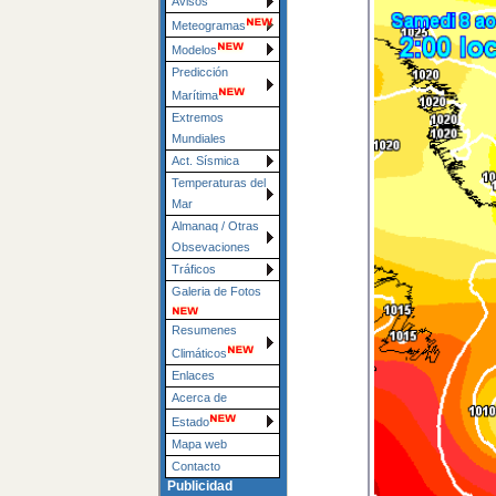
Avisos
Meteogramas
Modelos
Predicción
Marítima
Extremos
Mundiales
Act. Sísmica
Temperaturas del
Mar
Almanaq / Otras
Obsevaciones
Tráficos
Galeria de Fotos
Resumenes
Climáticos
Enlaces
Acerca de
Estado
Mapa web
Contacto
Publicidad