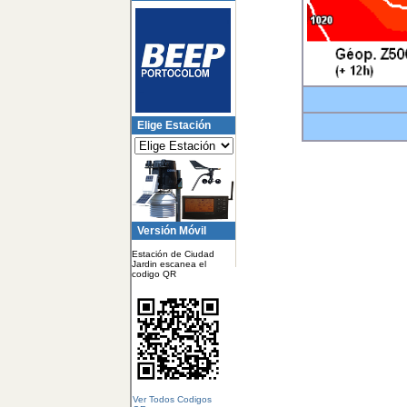
Elige Estación
Versión Móvil
Estación de Ciudad
Jardin escanea el
codigo QR
Ver Todos Codigos