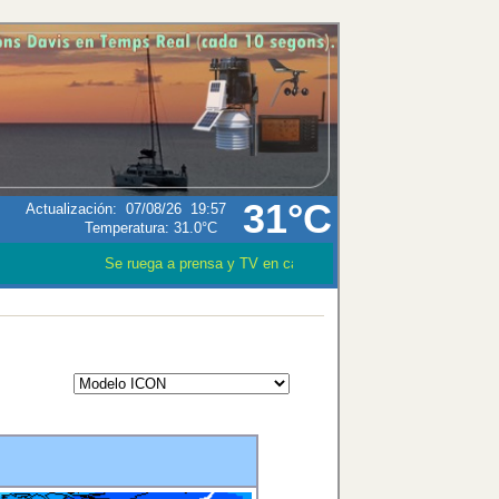
31°C
Actualización
:
07/08/26
19:57
Temperatura:
31.0°C
Se ruega a prensa y TV en caso que utilizen los datos meteo