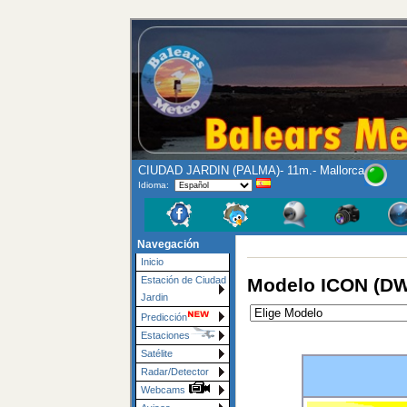
CIUDAD JARDIN (PALMA)- 11m.- Mallorca
Idioma:
Navegación
Inicio
Modelo ICON (DW
Estación de Ciudad
Jardin
Predicción
Estaciones
Satélite
Radar/Detector
Webcams