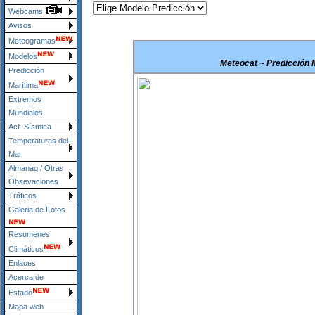
Webcams
Avisos
Meteogramas
Modelos
Meteocat ~ Predicción M
Predicción
Marítima
Extremos
Mundiales
Act. Sísmica
Temperaturas del
Mar
Almanaq / Otras
Obsevaciones
Tráficos
Galeria de Fotos
Resumenes
Climáticos
Enlaces
Acerca de
Estado
Mapa web