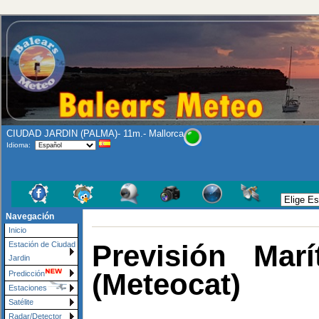
CIUDAD JARDIN (PALMA)- 11m.- Mallorca
Idioma:
Navegación
Inicio
Previsión Mar
Estación de Ciudad
Jardin
(Meteocat)
Predicción
Estaciones
Satélite
Radar/Detector