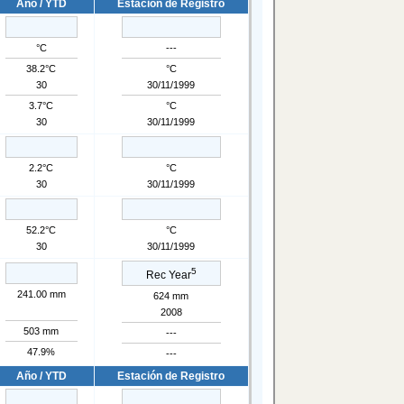
Año / YTD
Estación de Registro
°C
---
38.2°C
°C
30
30/11/1999
3.7°C
°C
30
30/11/1999
2.2°C
°C
30
30/11/1999
52.2°C
°C
30
30/11/1999
5
Rec Year
241.00 mm
624 mm
2008
503 mm
---
47.9%
---
Año / YTD
Estación de Registro