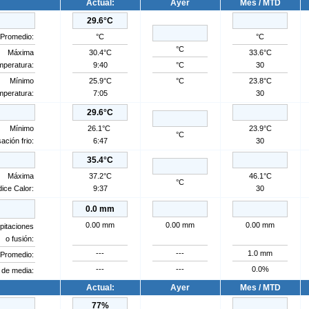
Actual:
Ayer
Mes / MTD
29.6°C
Promedio:
°C
°C
°C
Máxima
30.4°C
33.6°C
mperatura:
9:40
°C
30
Mínimo
25.9°C
°C
23.8°C
mperatura:
7:05
30
29.6°C
Mínimo
26.1°C
23.9°C
°C
ación frio:
6:47
30
35.4°C
Máxima
37.2°C
46.1°C
°C
dice Calor:
9:37
30
0.0 mm
0.00 mm
0.00 mm
0.00 mm
pitaciones
o fusión:
---
---
1.0 mm
Promedio:
---
---
0.0%
 de media:
Actual:
Ayer
Mes / MTD
77
%