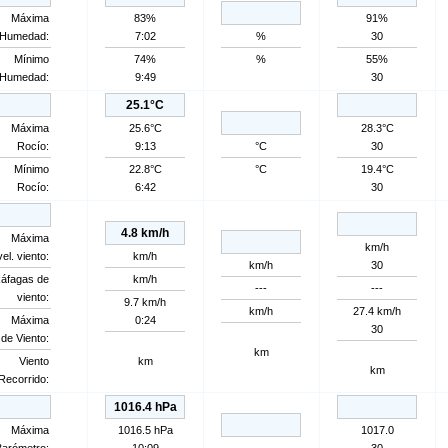
Máxima
83%
91%
Humedad:
7:02
%
30
Mínimo
74%
%
55%
Humedad:
9:49
30
25.1°C
Máxima
25.6°C
28.3°C
Rocío:
9:13
°C
30
Mínimo
22.8°C
°C
19.4°C
Rocío:
6:42
30
4.8 km/h
Máxima
km/h
el. viento:
km/h
km/h
30
áfagas de
km/h
---
---
viento:
9.7 km/h
km/h
27.4 km/h
Máxima
0:24
30
de Viento:
km
Viento
km
km
Recorrido:
1016.4 hPa
Máxima
1016.5 hPa
1017.0
Barómetro:
10:09
30