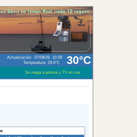
30°C
Actualización
:
07/08/26
10:08
Temperatura:
29.6°C
Se ruega a prensa y TV en caso que utilizen los datos meteoro
os