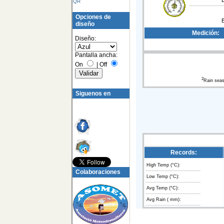
QR
Opciones de
diseño
Medición:
Diseño:
Pantalla ancha:
On
|
Off
2
Rain sea
Siguenos en
Records:
High Temp (°C):
Colaboraciones
Low Temp (°C):
Avg Temp (°C):
Avg Rain ( mm):