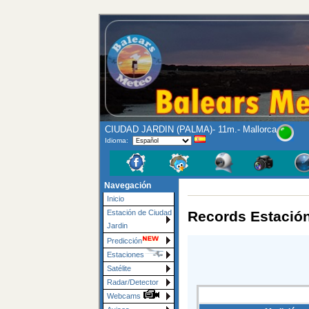
CIUDAD JARDIN (PALMA)- 11m.- Mallorca
Idioma:
Navegación
Inicio
Records Estació
Estación de Ciudad
Jardin
Predicción
Estaciones
Satélite
Radar/Detector
Webcams