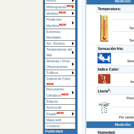
Avisos
Medición:
Meteogramas
Temperatura:
Modelos
Predicción
Marítima
Te
Extremos
Mundiales
Te
Act. Sísmica
Sensación frio:
Temperaturas del
Mar
Sens
Almanaq / Otras
Obsevaciones
Indice Calor:
Tráficos
Galeria de Fotos
In
Resumenes
2
Lluvia
:
Climáticos
Preci
Enlaces
Acerca de
Estado
Por ciento
Mapa web
Medición:
Contacto
Publicidad
Humedad: