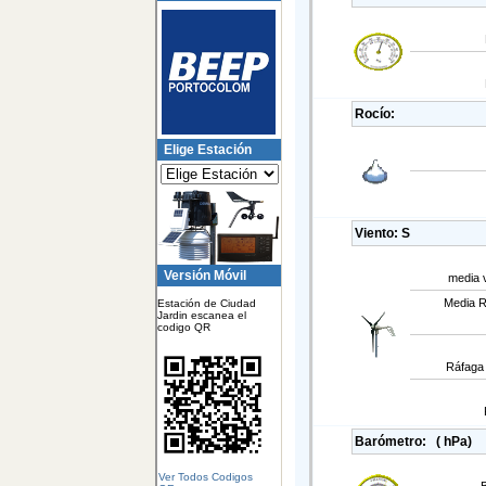
Rocío:
Elige Estación
Viento:
S
Versión Móvil
media v
Media R
Estación de Ciudad
Jardin escanea el
codigo QR
Ráfaga 
Barómetro:
( hPa)
Ver Todos Codigos