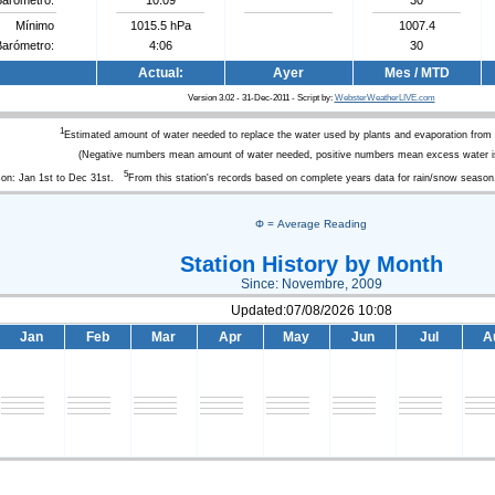
Mínimo
1015.5 hPa
1007.4
Barómetro:
4:06
30
Actual:
Ayer
Mes / MTD
Version 3.02 - 31-Dec-2011 - Script by:
WebsterWeatherLIVE.com
1
Estimated amount of water needed to replace the water used by plants and evaporation from
(Negative numbers mean amount of water needed, positive numbers mean excess water is
5
son: Jan 1st to Dec 31st.
From this station's records based on complete years data for rain/snow season
Φ = Average Reading
Station History by Month
Since: Novembre, 2009
Updated:07/08/2026 10:08
Jan
Feb
Mar
Apr
May
Jun
Jul
A