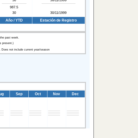
987.5
30
30/11/1999
Año / YTD
Estación de Registro
 the past week.
 present.)
. Does not include current year/season
ug
Sep
Oct
Nov
Dec