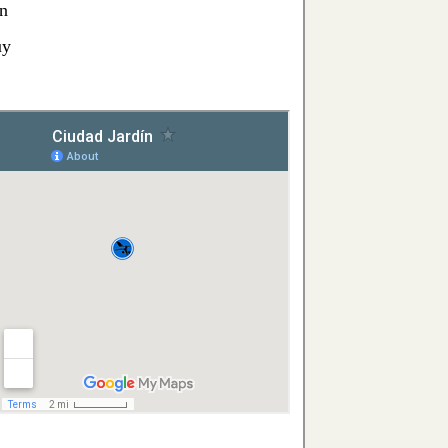
an
uy