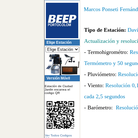
Marcos Ponseti Fernánd
Tipo de Estación:
Davi
Actualización y resoluc
Elige Estación
- Termohigrométro:
Res
Termómetro y 50 segu
- Pluviómetro:
Resoluci
Versión Móvil
- Viento:
Resolución 0,1
Estación de Ciudad
Jardin escanea el
codigo QR
cada 2,5 segundos
- Barómetro:
Resolución
Ver Todos Codigos