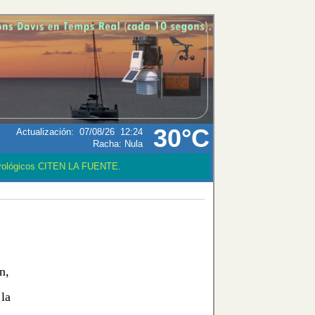
30°C
Actualización
:
07/08/26
12:24
Racha:
Nula
ológicos CITEN LA FUENTE.
n,
 la