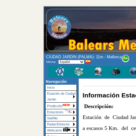
CIUDAD JARDIN (PALMA)- 11m.- Mallorca
Idioma:
Navegación
Inicio
Información Esta
Estación de Ciudad
Jardin
Descripción:
Predicción
Estaciones
Estación de Ciudad Jard
Satélite
Radar/Detector
a escasos 5 Km. del cen
Webcams