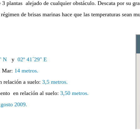
e 3 plantas alejado de cualquier obstáculo. Descata por su gr
l régimen de brisas marinas hace que las temperaturas sean m
6" N
y
02º 41´29" E
el Mar:
14 metros
.
n relación a suelo:
3,5 metros.
iento en relación al suelo:
3,50 metros.
gosto 2009.