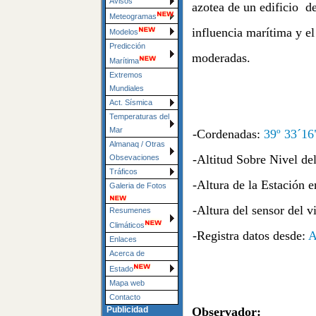
Avisos
azotea de un edificio d
Meteogramas
influencia marítima y e
Modelos
Predicción
moderadas.
Marítima
Extremos
Mundiales
Act. Sísmica
Temperaturas del
Mar
-Cordenadas:
39º 33´1
Almanaq / Otras
-Altitud Sobre Nivel d
Obsevaciones
Tráficos
-Altura de la Estación e
Galeria de Fotos
-Altura del sensor del v
Resumenes
Climáticos
-Registra datos desde:
A
Enlaces
Acerca de
Estado
Mapa web
Contacto
Observador:
Publicidad