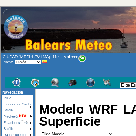
CIUDAD JARDIN (PALMA)- 11m.- Mallorca
Idioma:
Navegación
Inicio
Modelo WRF LA
Estación de Ciudad
Jardin
Superficie
Predicción
Estaciones
Satélite
Radar/Detector