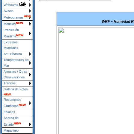
Webcams
Avisos
Meteogramas
WRF ~ Humedad Rel
Modelos
Predicción
Marítima
Extremos
Mundiales
Act. Sísmica
Temperaturas del
Mar
Almanaq / Otras
Obsevaciones
Tráficos
Galeria de Fotos
Resumenes
Climáticos
Enlaces
Acerca de
Estado
Mapa web