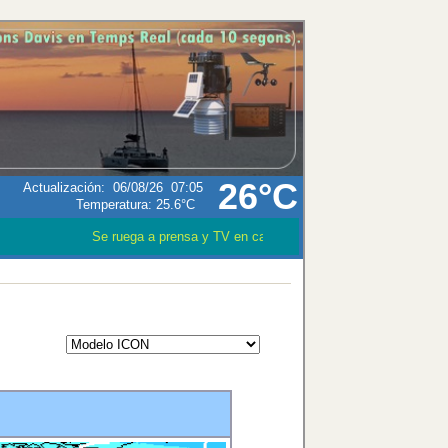
26°C
Actualización
:
06/08/26
07:05
Temperatura:
25.6°C
Se ruega a prensa y TV en caso que utilizen los datos meteo