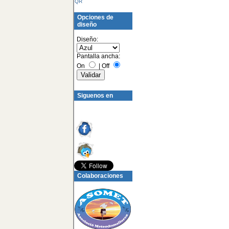
QR
Opciones de
diseño
Diseño:
Pantalla ancha:
On
|
Off
Siguenos en
Colaboraciones