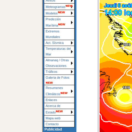
Avisos
Meteogramas
Modelos
Predicción
Marítima
Extremos
Mundiales
Act. Sísmica
Temperaturas del
Mar
Almanaq / Otras
Obsevaciones
Tráficos
Galeria de Fotos
Resumenes
Climáticos
Enlaces
Acerca de
Estado
Mapa web
Contacto
Publicidad