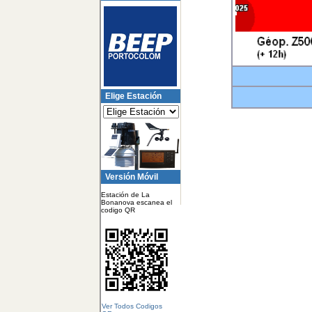
Elige Estación
Versión Móvil
Estación de La
Bonanova escanea el
codigo QR
Ver Todos Codigos