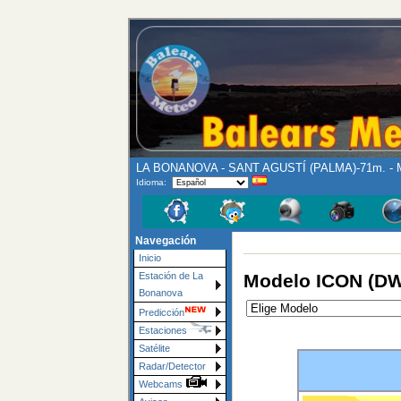
LA BONANOVA - SANT AGUSTÍ (PALMA)-71m. - M
Idioma:
Navegación
Inicio
Modelo ICON (DW
Estación de La
Bonanova
Predicción
Estaciones
Satélite
Radar/Detector
Webcams