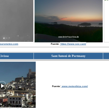
:
earsmeteo.com
Fuente
https://www.see.cam/
Eivissa
Sant Antoni de Portmany
:
Fuente
www.meteoibiza.com/