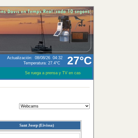
27°C
Actualización
:
08/08/26
04:32
Temperatura:
27.4°C
Se ruega a prensa y TV en caso que utilizen los datos meteorol
Sant Josep (Eivissa)