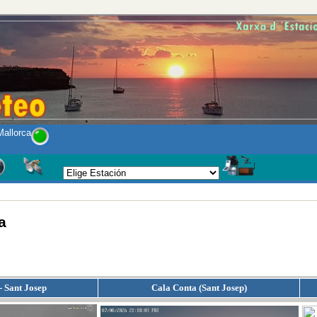
allorca
a
- Sant Josep
Cala Conta (Sant Josep)