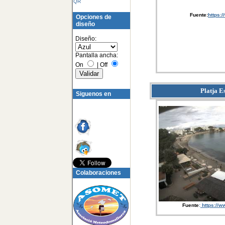
QR
Fuente:
https:
Opciones de
diseño
Diseño:
Pantalla ancha:
On
|
Off
Platja E
Siguenos en
Colaboraciones
Fuente
:
https://