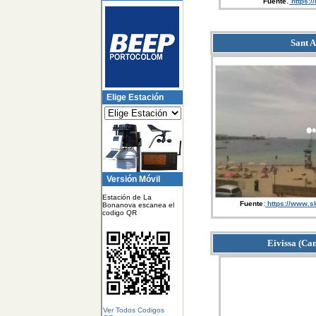
:
Fuente
https:/
Sant A
Elige Estación
Versión Móvil
Estación de La
Fuente
:
https://www.
Bonanova escanea el
codigo QR
Eivissa (Ca
Ver Todos Codigos