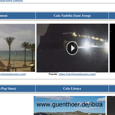
/ibiza-style.com/es/
ntoni
Cala Vadella (Sant Josep)
:
skylinewebcams.com/
Fuente
https://skylinewebcams.com/
n Pep Simo)
Cala Llenya