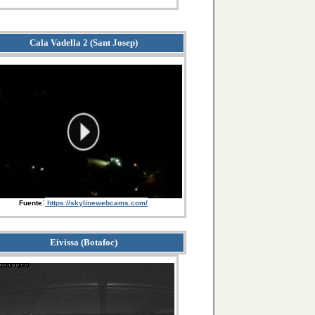
Cala Vadella 2 (Sant Josep)
:
Fuente
https://skylinewebcams.com/
Eivissa (Botafoc)