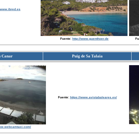
//www.ibred.es
:
Fuente
http://www.guenthoer.de
Fu
s Canar
Puig de Sa Talaia
:
Fuente
https://www.avistabaleares.es/
www.webcamtaxi.com/