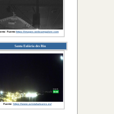
:
ente
Fuente:
https://images.webcamgalore.com
Santa Eulària des Riu
:
Fuente
https://www.avistabaleares.es/