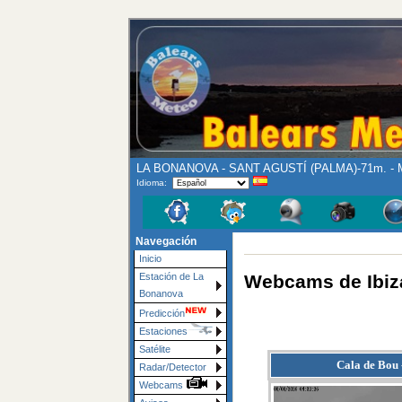
LA BONANOVA - SANT AGUSTÍ (PALMA)-71m. - M
Idioma:
Navegación
Inicio
Webcams de Ibiz
Estación de La
Bonanova
Predicción
Estaciones
Satélite
Cala de Bou 
Radar/Detector
Webcams