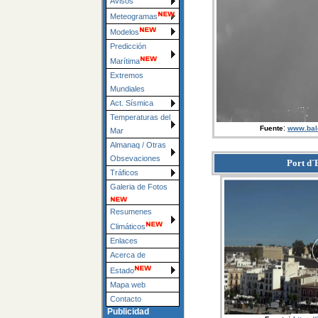
Avisos
Meteogramas
Modelos
Predicción
Marítima
Extremos
Mundiales
Act. Sísmica
Temperaturas del
:
Fuente
www.bal
Mar
Almanaq / Otras
Obsevaciones
Port d´
Tráficos
Galeria de Fotos
Resumenes
Climáticos
Enlaces
Acerca de
Estado
Mapa web
Contacto
Publicidad