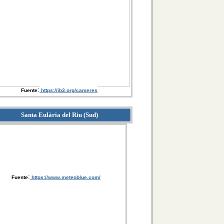
:
Fuente
https://ib3.org/cameres
Santa Eulària del Riu (Sud)
:
Fuente
https://www.meteoblue.com/