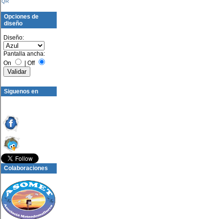
QR
Opciones de
diseño
Diseño:
Pantalla ancha:
On
|
Off
Siguenos en
Colaboraciones