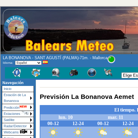
LA BONANOVA - SANT AGUSTÍ (PALMA)-71m. - Mallorca
Idioma:
Navegación
Inicio
Previsión La Bonanova Aemet
Estación de La
Bonanova
Predicción
Estaciones
Satélite
Radar/Detector
Webcams