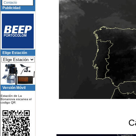
Contacto
Publicidad
Elige Estación
Versión Móvil
Estación de La
Bonanova escanea el
codigo QR
C