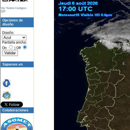
Ver Todos Codigos
QR
Opciones de
diseño
Diseño:
Pantalla ancha:
On
|
Off
Siguenos en
Colaboraciones