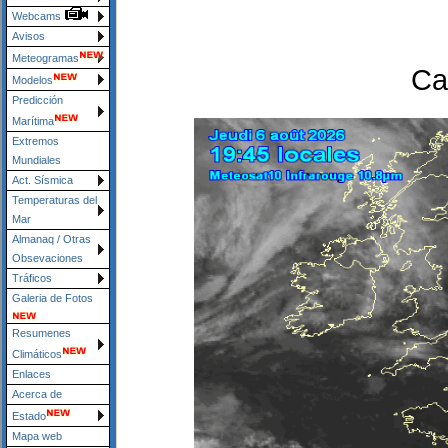
Webcams
Avisos
Meteogramas
Ca
Modelos
Predicción
Marítima
Extremos
Mundiales
Act. Sísmica
Temperaturas del
Mar
Almanaq / Otras
Obsevaciones
Tráficos
Galeria de Fotos
Resumenes
Climáticos
Enlaces
Acerca de
Estado
Mapa web