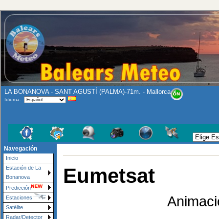
LA BONANOVA - SANT AGUSTÍ (PALMA)-71m. - Mallorca
Idioma:
Navegación
Inicio
Eumetsat
Estación de La
Bonanova
Predicción
Animaci
Estaciones
Satélite
Radar/Detector