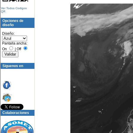
Ver Todos Codigos
QR
Opciones de
diseño
Diseño:
Pantalla ancha:
On
|
Off
Siguenos en
Colaboraciones