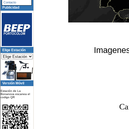
Contacto
Publicidad
Imagenes
Elige Estación
Versión Móvil
Estación de La
Bonanova escanea el
codigo QR
Ca