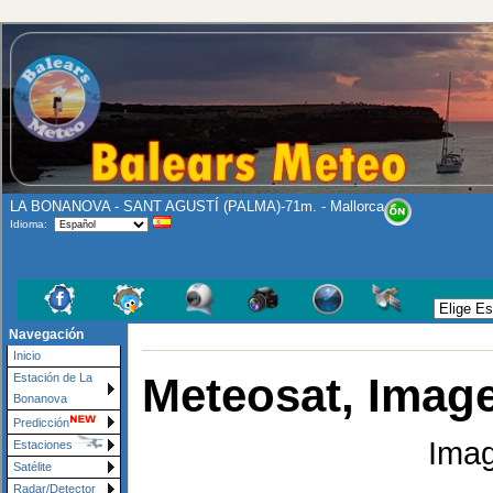
LA BONANOVA - SANT AGUSTÍ (PALMA)-71m. - Mallorca
Idioma:
Navegación
Inicio
Meteosat, Image
Estación de La
Bonanova
Predicción
Imag
Estaciones
Satélite
Radar/Detector