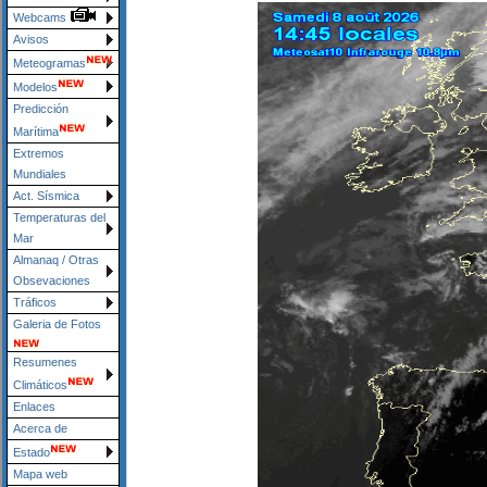
Webcams
Avisos
Meteogramas
Modelos
Predicción
Marítima
Extremos
Mundiales
Act. Sísmica
Temperaturas del
Mar
Almanaq / Otras
Obsevaciones
Tráficos
Galeria de Fotos
Resumenes
Climáticos
Enlaces
Acerca de
Estado
Mapa web