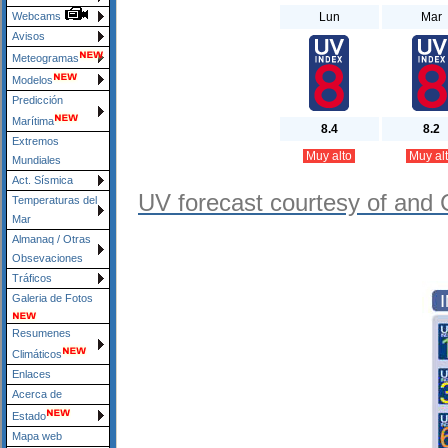
Lun
Mar
Webcams
Avisos
Meteogramas
Modelos
Predicción
Marítima
8.4
8.2
Extremos
Muy alto
Muy al
Mundiales
Act. Sísmica
UV forecast courtesy of and 
Temperaturas del
Mar
Almanaq / Otras
Obsevaciones
Tráficos
Galeria de Fotos
Resumenes
Climáticos
Enlaces
Acerca de
Estado
Mapa web