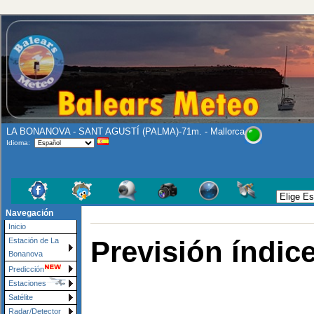
LA BONANOVA - SANT AGUSTÍ (PALMA)-71m. - Mallorca
Idioma:
Navegación
Inicio
Previsión índic
Estación de La
Bonanova
Predicción
Estaciones
Satélite
Radar/Detector