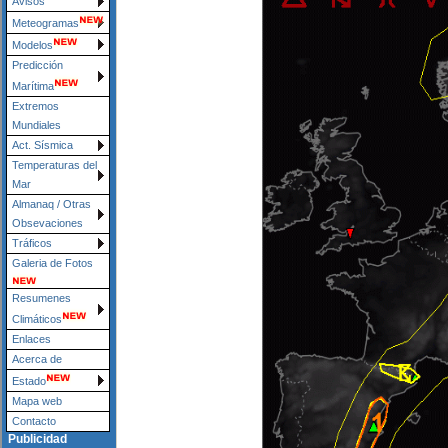
Avisos
Meteogramas
Modelos
Predicción
Marítima
Extremos
Mundiales
Act. Sísmica
Temperaturas del
Mar
Almanaq / Otras
Obsevaciones
Tráficos
Galeria de Fotos
Resumenes
Climáticos
Enlaces
Acerca de
Estado
Mapa web
Contacto
Publicidad