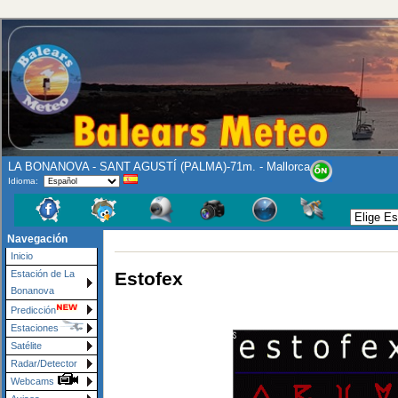
LA BONANOVA - SANT AGUSTÍ (PALMA)-71m. - Mallorca
Idioma:
Navegación
Inicio
Estofex
Estación de La
Bonanova
Predicción
Estaciones
Satélite
Radar/Detector
Webcams