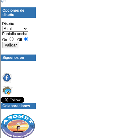
QR
Opciones de
diseño
Diseño:
Pantalla ancha:
On
|
Off
Siguenos en
Colaboraciones