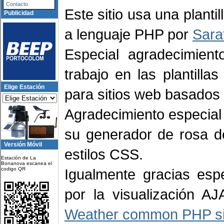
Contacto
Este sitio usa una planti
Publicidad
a lenguaje PHP por
Sara
Especial agradecimie
trabajo en las plantilla
Elige Estación
para sitios web basados
Agradecimiento especial
su generador de rosa de
Versión Móvil
estilos CSS.
Estación de La
Bonanova escanea el
codigo QR
Igualmente gracias es
por la visualización A
Weather common PHP sit