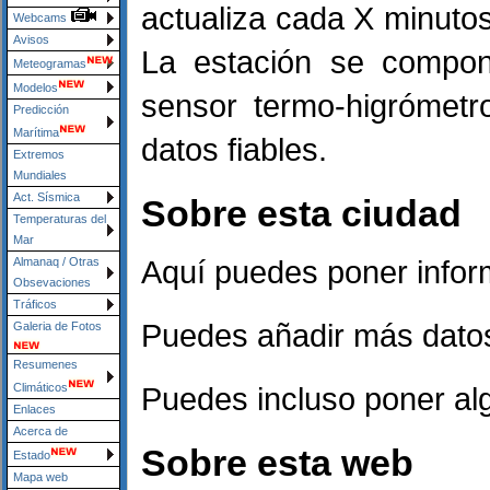
actualiza cada X minutos
Webcams
Avisos
La estación se compo
Meteogramas
Modelos
sensor termo-higrómetr
Predicción
Marítima
datos fiables.
Extremos
Mundiales
Act. Sísmica
Sobre esta ciudad
Temperaturas del
Mar
Aquí puedes poner infor
Almanaq / Otras
Obsevaciones
Tráficos
Puedes añadir más datos
Galeria de Fotos
Resumenes
Puedes incluso poner algo
Climáticos
Enlaces
Acerca de
Sobre esta web
Estado
Mapa web