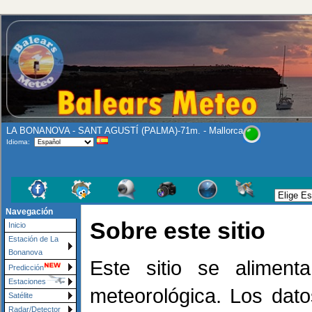
LA BONANOVA - SANT AGUSTÍ (PALMA)-71m. - Mallorca
Idioma:
Navegación
Sobre este sitio
Inicio
Estación de La
Bonanova
Este sitio se alimen
Predicción
Estaciones
meteorológica. Los dato
Satélite
Radar/Detector