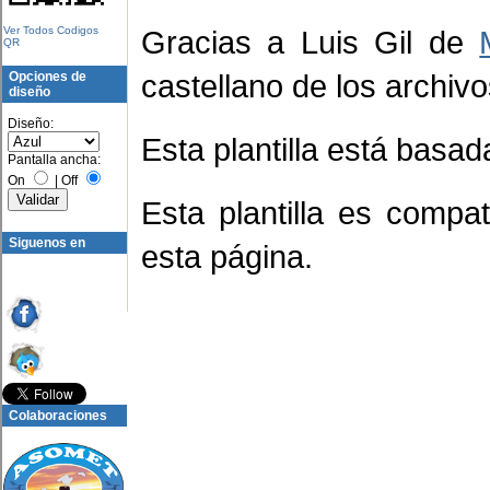
Ver Todos Codigos
Gracias a Luis Gil de
QR
castellano de los archivo
Opciones de
diseño
Diseño:
Esta plantilla está basa
Pantalla ancha:
On
|
Off
Esta plantilla es compa
Siguenos en
esta página.
Colaboraciones