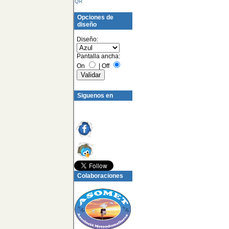
QR
Opciones de
diseño
Diseño:
Pantalla ancha:
On
|
Off
Siguenos en
Colaboraciones