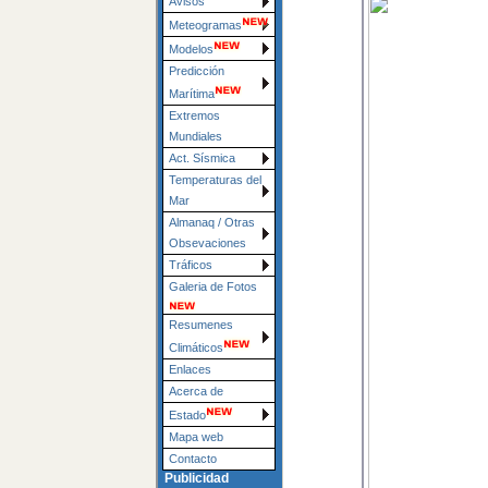
Avisos
Meteogramas
Modelos
Predicción
Marítima
Extremos
Mundiales
Act. Sísmica
Temperaturas del
Mar
Almanaq / Otras
Obsevaciones
Tráficos
Galeria de Fotos
Resumenes
Climáticos
Enlaces
Acerca de
Estado
Mapa web
Contacto
Publicidad