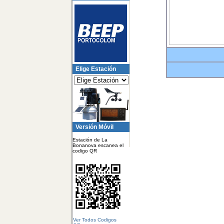
Elige Estación
Versión Móvil
Estación de La
Bonanova escanea el
codigo QR
Ver Todos Codigos