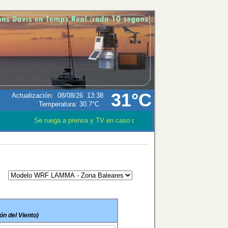
31°C
Actualización
:
08/08/26
13:38
Temperatura:
30.7°C
Se ruega a prensa y TV en caso que utilizen los datos meteoroló
ón del Viento)