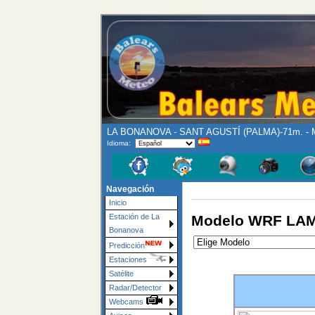
LA BONANOVA - SANT AGUSTÍ (PALMA)-71m. - M
Idioma:
Navegación
Inicio
Modelo WRF LAMM
Estación de La
Bonanova
Predicción
Estaciones
Satélite
Radar/Detector
Webcams