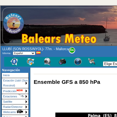
LLUBÍ (SON ROSSINYOL)- 77m. - Mallorca
Idioma:
Navegación
Inicio
Ensemble GFS a 850 hPa
Estación Llubí (Son
Rossinol)
Predicción
Estaciones
Satélite
Radar/Detector
Webcams