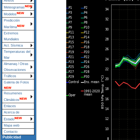
Avisos
Meteogramas
Modelos
Predicción
Marítima
Extremos
Mundiales
Act. Sísmica
Temperaturas del
Mar
Almanaq / Otras
Obsevaciones
Tráficos
Galeria de Fotos
Resumenes
Climáticos
Enlaces
Acerca de
Estado
Mapa web
Contacto
Publicidad