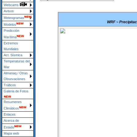
Webcams
Avisos
Meteogramas
WRF ~ Precipitaci
Modelos
Predicción
Marítima
Extremos
Mundiales
Act. Sísmica
Temperaturas del
Mar
Almanaq / Otras
Obsevaciones
Tráficos
Galeria de Fotos
Resumenes
Climáticos
Enlaces
Acerca de
Estado
Mapa web