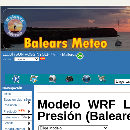
LLUBÍ (SON ROSSINYOL)- 77m. - Mallorca
Idioma:
Navegación
Inicio
Modelo WRF LA
Estación Llubí (Son
Rossinol)
Presión (Balear
Predicción
Estaciones
Satélite
Radar/Detector