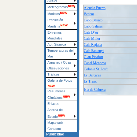
Avisos
Meteogramas
Alcudia Puerto
Betlem
Modelos
Cabo Blanco
Predicción
Cabo Salines
Marítima
Cala D´or
Extremos
Cala Millor
Mundiales
Cala Ratjada
Act. Sísmica
Cala Santanyi
Temperaturas del
Mar
C´an Picafort
Almanaq / Otras
Canal Menorca
Obsevaciones
Colonia St. Jordi
Tráficos
Es Barcarés
Galeria de Fotos
Es Trenc
Isla de Cabrera
Resumenes
Climáticos
Enlaces
Acerca de
Estado
Mapa web
Contacto
Publicidad