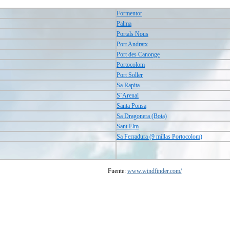
Formentor
Palma
Portals Nous
Port Andratx
Port des Canonge
Portocolom
Port Soller
Sa Rapita
S´Arenal
Santa Ponsa
Sa Dragonera (Boia)
Sant Elm
Sa Ferradura (9 millas Portocolom)
Fuente:
www.windfinder.com/