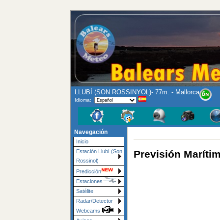
LLUBÍ (SON ROSSINYOL)- 77m. - Mallorca
Idioma:
Navegación
Inicio
Previsión Maríti
Estación Llubí (Son
Rossinol)
Predicción
Estaciones
Satélite
Radar/Detector
Webcams