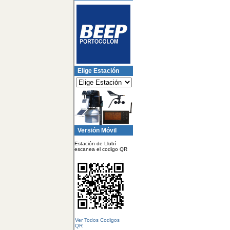
Elige Estación
Versión Móvil
Estación de Llubí
escanea el codigo QR
Ver Todos Codigos
QR