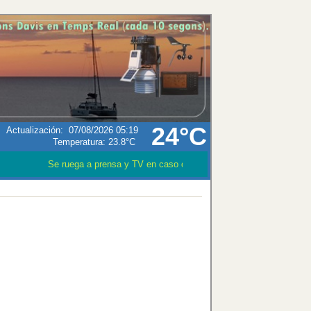
24°C
Actualización
:
07/08/2026 05:19
Temperatura:
23.8°C
Se ruega a prensa y TV en caso que utilizen los datos meteoroló