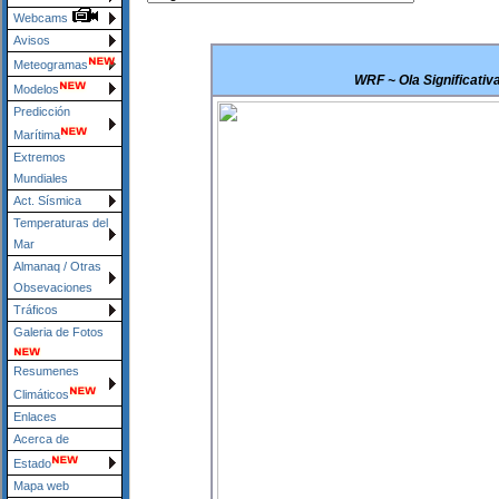
Webcams
Avisos
Meteogramas
WRF ~ Ola Significativ
Modelos
Predicción
Marítima
Extremos
Mundiales
Act. Sísmica
Temperaturas del
Mar
Almanaq / Otras
Obsevaciones
Tráficos
Galeria de Fotos
Resumenes
Climáticos
Enlaces
Acerca de
Estado
Mapa web