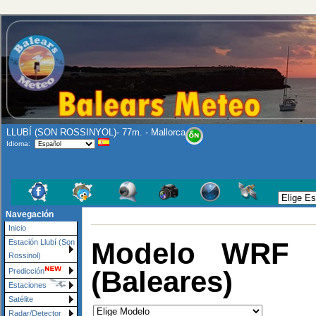
LLUBÍ (SON ROSSINYOL)- 77m. - Mallorca
Idioma:
Navegación
Inicio
Modelo WRF L
Estación Llubí (Son
Rossinol)
(Baleares)
Predicción
Estaciones
Satélite
Radar/Detector