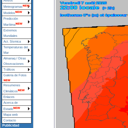
Avisos
Meteogramas
Modelos
Predicción
Marítima
Extremos
Mundiales
Act. Sísmica
Temperaturas del
Mar
Almanaq / Otras
Obsevaciones
Tráficos
Galeria de Fotos
Resumenes
Climáticos
Enlaces
Acerca de
Estado
Mapa web
Contacto
Publicidad