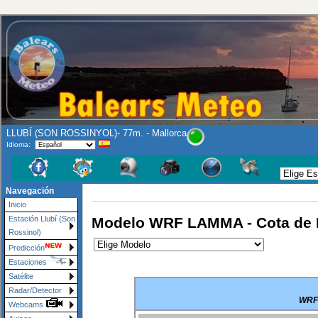
LLUBÍ (SON ROSSINYOL)- 77m. - Mallorca
Idioma:
Navegación
Inicio
Modelo WRF LAMMA - Cota de 
Estación Llubí (Son
Rossinol)
Predicción
Estaciones
Satélite
Radar/Detector
WRF 
Webcams