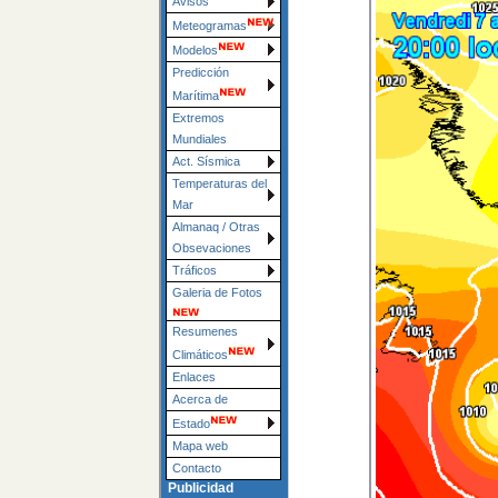
Avisos
Meteogramas
Modelos
Predicción
Marítima
Extremos
Mundiales
Act. Sísmica
Temperaturas del
Mar
Almanaq / Otras
Obsevaciones
Tráficos
Galeria de Fotos
Resumenes
Climáticos
Enlaces
Acerca de
Estado
Mapa web
Contacto
Publicidad