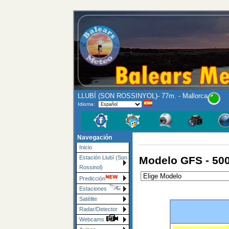
LLUBÍ (SON ROSSINYOL)- 77m. - Mallorca
Idioma:
Navegación
Inicio
Modelo GFS - 50
Estación Llubí (Son
Rossinol)
Predicción
Estaciones
Satélite
Radar/Detector
Webcams