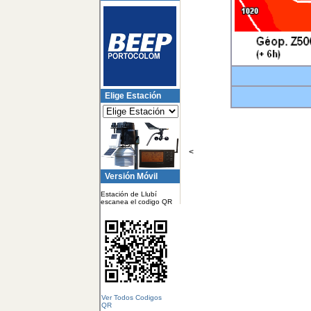
Elige Estación
<
Versión Móvil
Estación de Llubí
escanea el codigo QR
Ver Todos Codigos
QR