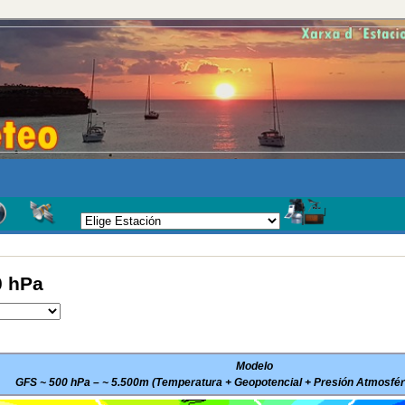
0 hPa
Modelo
GFS ~ 500 hPa – ~ 5.500m (Temperatura + Geopotencial + Presión Atmosféri