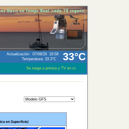
33°C
Actualización
:
07/08/26
19:58
Temperatura:
33.3°C
Se ruega a prensa y TV en caso que utilizen los datos meteo
ca en Superficie)