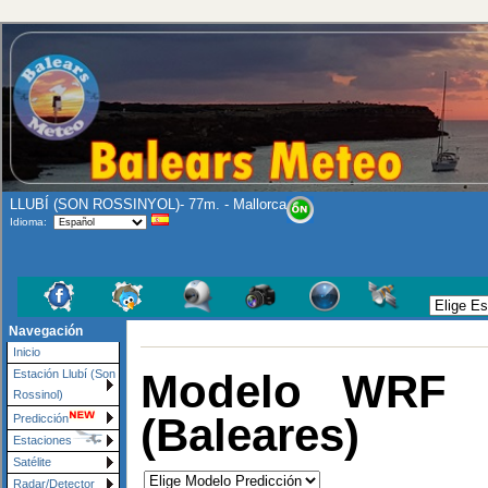
LLUBÍ (SON ROSSINYOL)- 77m. - Mallorca
Idioma:
Navegación
Inicio
Modelo WRF L
Estación Llubí (Son
Rossinol)
(Baleares)
Predicción
Estaciones
Satélite
Radar/Detector