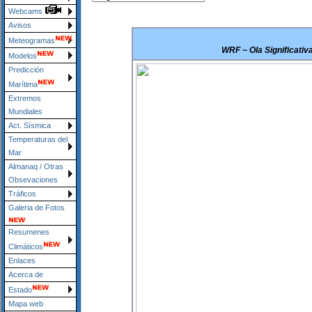
Webcams
Avisos
Meteogramas
WRF ~ Ola Significativ
Modelos
Predicción
Marítima
Extremos
Mundiales
Act. Sísmica
Temperaturas del
Mar
Almanaq / Otras
Obsevaciones
Tráficos
Galeria de Fotos
Resumenes
Climáticos
Enlaces
Acerca de
Estado
Mapa web