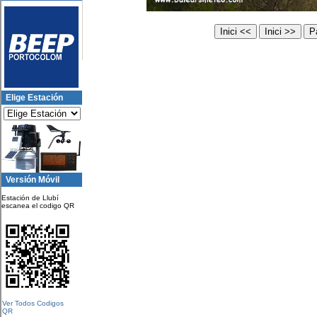
Elige Estación
Versión Móvil
Estación de Llubí
escanea el codigo QR
Ver Todos Codigos
QR