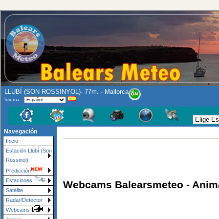
LLUBÍ (SON ROSSINYOL)- 77m. - Mallorca
Idioma:
Navegación
Inicio
Estación Llubí (Son
Rossinol)
Predicción
Estaciones
Webcams Balearsmeteo - Anim
Satélite
Radar/Detector
Webcams