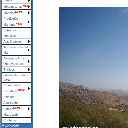
Avisos
Meteogramas
Modelos
Predicción
Marítima
Extremos
Mundiales
Act. Sísmica
Temperaturas del
Mar
Almanaq / Otras
Obsevaciones
Tráficos
Galeria de Fotos
Resumenes
Climáticos
Enlaces
Acerca de
Estado
Mapa web
Contacto
Publicidad