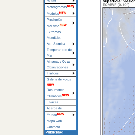
Avisos
Meteogramas
Modelos
Predicción
Marítima
Extremos
Mundiales
Act. Sísmica
Temperaturas del
Mar
Almanaq / Otras
Obsevaciones
Tráficos
Galeria de Fotos
Resumenes
Climáticos
Enlaces
Acerca de
Estado
Mapa web
Contacto
Publicidad