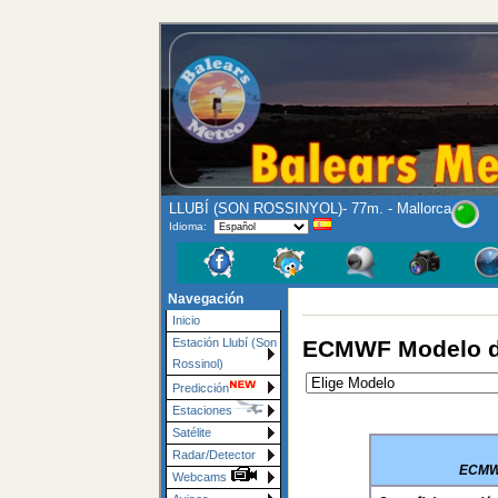
LLUBÍ (SON ROSSINYOL)- 77m. - Mallorca
Idioma:
Navegación
Inicio
ECMWF Modelo de
Estación Llubí (Son
Rossinol)
Predicción
Estaciones
Satélite
Radar/Detector
ECMWF
Webcams