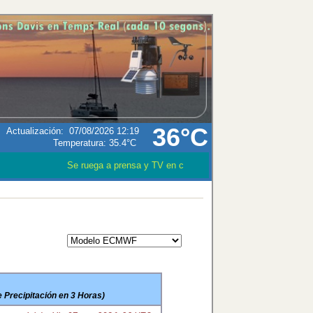
36°C
Actualización
:
07/08/2026 12:19
Temperatura:
35.4°C
Se ruega a prensa y TV en caso que utilizen los datos meteo
Precipitación en 3 Horas)