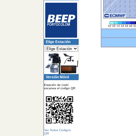
Elige Estación
Versión Móvil
Estación de Llubí
escanea el codigo QR
Ver Todos Codigos
QR