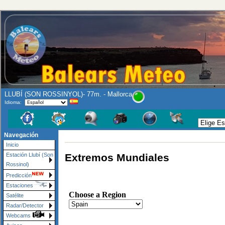
LLUBÍ (SON ROSSINYOL)- 77m. - Mallorca
Idioma:
Navegación
Inicio
Extremos Mundiales
Estación Llubí (Son
Rossinol)
Predicción
Estaciones
Satélite
Radar/Detector
Webcams