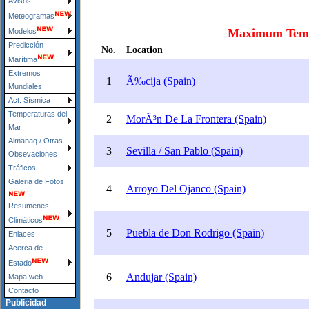
Avisos
Meteogramas
Modelos
Predicción
Marítima
Extremos
Mundiales
Act. Sísmica
Temperaturas del
Mar
Almanaq / Otras
Obsevaciones
Tráficos
Galeria de Fotos
Resumenes
Climáticos
Enlaces
Acerca de
Estado
Mapa web
Contacto
Publicidad