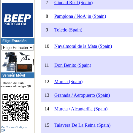
Elige Estación
Versión Móvil
Estación de Llubí
escanea el codigo QR
Ver Todos Codigos
QR