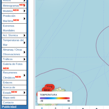
Avisos
Meteogramas
Modelos
Predicción
Marítima
Extremos
Mundiales
Act. Sísmica
Temperaturas del
Mar
Almanaq / Otras
Obsevaciones
Tráficos
Galeria de Fotos
Resumenes
Climáticos
Enlaces
Acerca de
Estado
Mapa web
Contacto
Publicidad