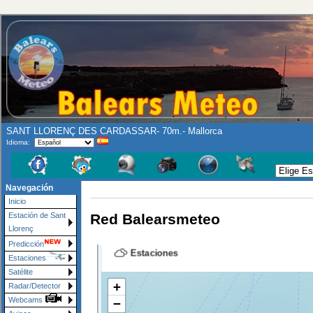
SANT LLORENÇ DES CARDASSAR- 70m.- Mallorca
Idioma:
Se ruega a prens
Navegación
Inicio
Red Balearsmeteo
Estación de Sant
Llorenç
Predicción
Estaciones
Satélite
Radar/Detector
Webcams