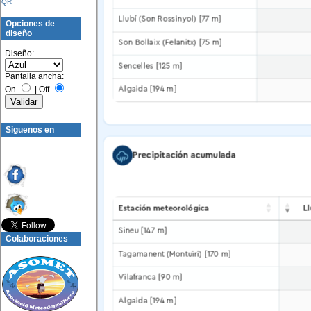
QR
Opciones de
diseño
Diseño:
Pantalla ancha:
On
|
Off
Siguenos en
Colaboraciones