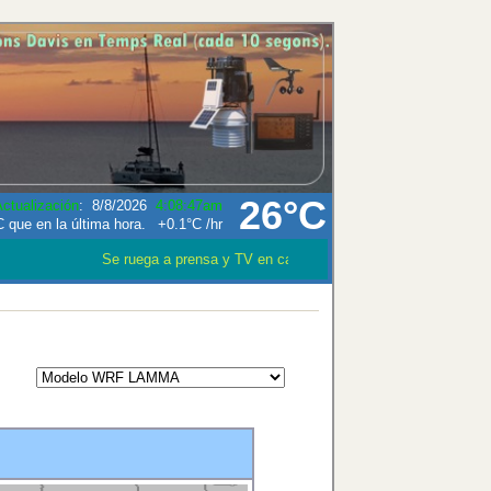
26°C
ctualización
:
8/8/2026
4:08:47am
+0.1°C
/hr
Se ruega a prensa y TV en caso que utilizen los datos meteo