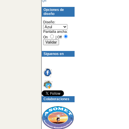
QR
Opciones de
diseño
Diseño:
Pantalla ancha:
On
|
Off
Siguenos en
Colaboraciones