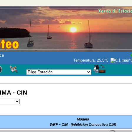
ca
A
Temperatura:
25.5°C
MA - CIN
Modelo
WRF ~ CIN –(Inhibición Convectiva CIN)