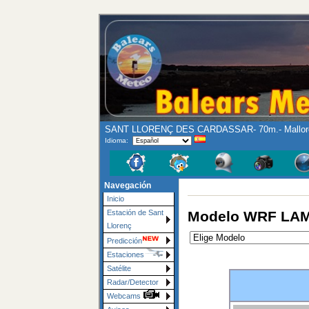
SANT LLORENÇ DES CARDASSAR- 70m.- Mallor
Idioma:
Navegación
Inicio
Modelo WRF LAM
Estación de Sant
Llorenç
Predicción
Estaciones
Satélite
Radar/Detector
Webcams