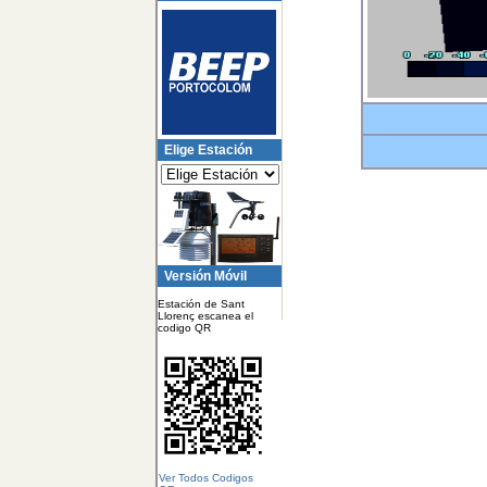
Elige Estación
Versión Móvil
Estación de Sant
Llorenç escanea el
codigo QR
Ver Todos Codigos