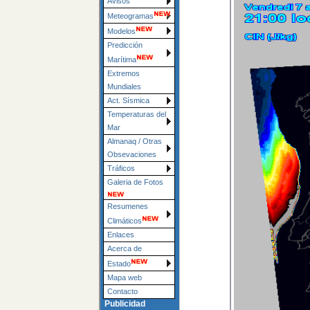
Avisos
Meteogramas
Modelos
Predicción
Marítima
Extremos
Mundiales
Act. Sísmica
Temperaturas del
Mar
Almanaq / Otras
Obsevaciones
Tráficos
Galeria de Fotos
Resumenes
Climáticos
Enlaces
Acerca de
Estado
Mapa web
Contacto
Publicidad