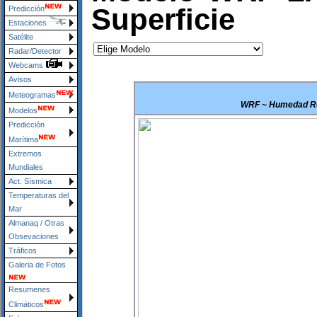
Superficie
Predicción
Estaciones
Satélite
Radar/Detector
Webcams
Avisos
Meteogramas
WRF ~ Humedad Rel
Modelos
Predicción
Marítima
Extremos
Mundiales
Act. Sísmica
Temperaturas del
Mar
Almanaq / Otras
Obsevaciones
Tráficos
Galeria de Fotos
Resumenes
Climáticos