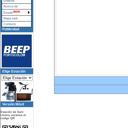
Enlaces
Acerca de
Estado
Mapa web
Contacto
Publicidad
Elige Estación
Versión Móvil
Estación de Sant
Llorenç escanea el
codigo QR