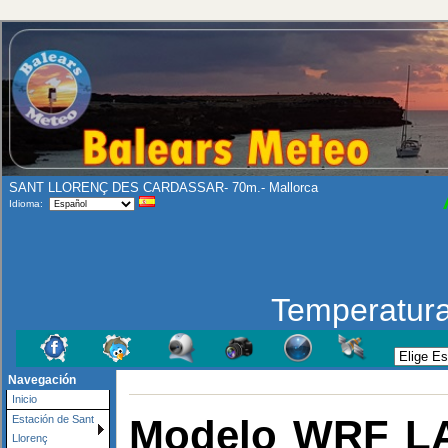
SANT LLORENÇ DES CARDASSAR- 70m.- Mallorca
Idioma:
Temperatur
Navegación
Inicio
Modelo WRF LA
Estación de Sant
Llorenç