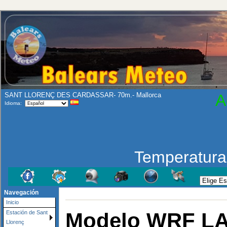
SANT LLORENÇ DES CARDASSAR- 70m.- Mallorca
A
Idioma:
Temperatur
Navegación
Inicio
Modelo WRF LAM
Estación de Sant
Llorenç