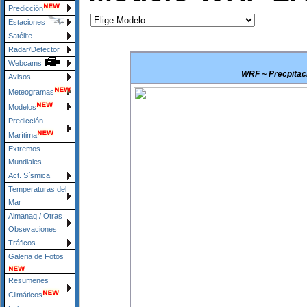
Predicción
Estaciones
Satélite
Radar/Detector
Webcams
WRF ~ Precpitaci
Avisos
Meteogramas
Modelos
Predicción
Marítima
Extremos
Mundiales
Act. Sísmica
Temperaturas del
Mar
Almanaq / Otras
Obsevaciones
Tráficos
Galeria de Fotos
Resumenes
Climáticos