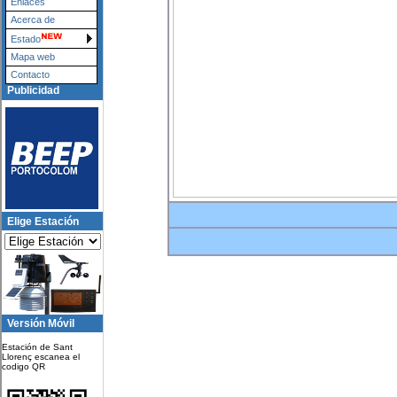
Enlaces
Acerca de
Estado
Mapa web
Contacto
Publicidad
Elige Estación
Versión Móvil
Estación de Sant
Llorenç escanea el
codigo QR