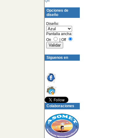
QR
Opciones de
diseño
Diseño:
Pantalla ancha:
On
|
Off
Siguenos en
Colaboraciones