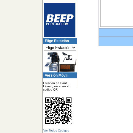
Elige Estación
Versión Móvil
Estación de Sant
Llorenç escanea el
codigo QR
Ver Todos Codigos