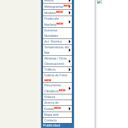
Avisos
Meteogramas
Modelos
Predicción
Marítima
Extremos
Mundiales
Act. Sísmica
Temperaturas del
Mar
Almanaq / Otras
Obsevaciones
Tráficos
Galeria de Fotos
Resumenes
Climáticos
Enlaces
Acerca de
Estado
Mapa web
Contacto
Publicidad