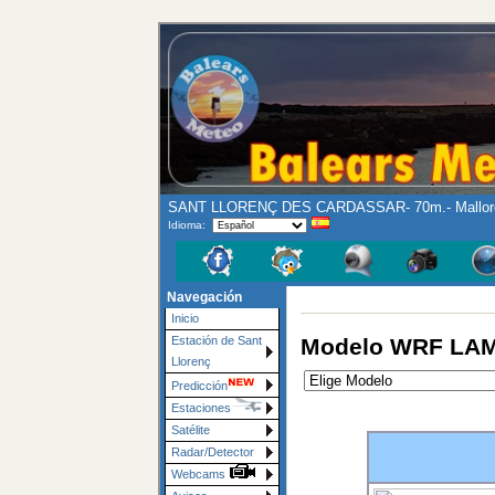
SANT LLORENÇ DES CARDASSAR- 70m.- Mallor
Idioma:
Navegación
Inicio
Modelo WRF LAMM
Estación de Sant
Llorenç
Predicción
Estaciones
Satélite
Radar/Detector
Webcams