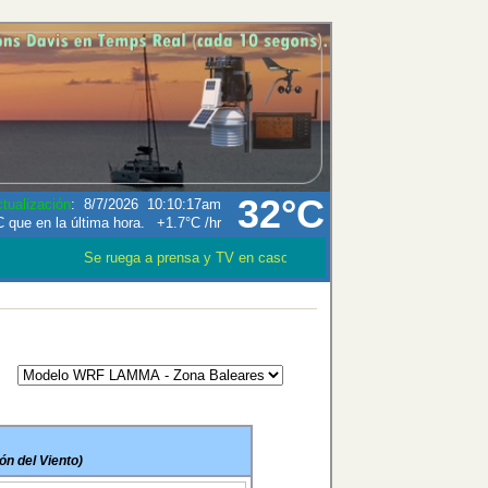
32°C
tualización
:
8/7/2026
10:10:17am
+1.7°C
/hr
Se ruega a prensa y TV en caso que utilizen los datos meteorol
ón del Viento)