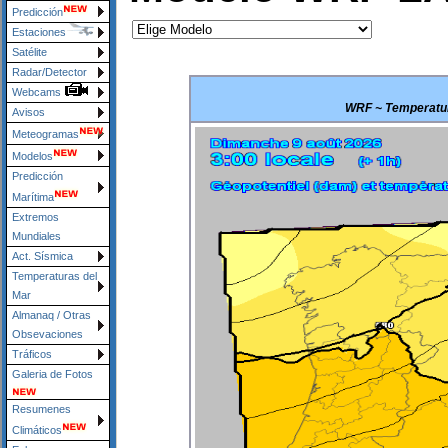
Predicción
Estaciones
Satélite
Radar/Detector
Webcams
WRF ~ Temperatur
Avisos
Meteogramas
Modelos
Predicción
Marítima
Extremos
Mundiales
Act. Sísmica
Temperaturas del
Mar
Almanaq / Otras
Obsevaciones
Tráficos
Galeria de Fotos
Resumenes
Climáticos