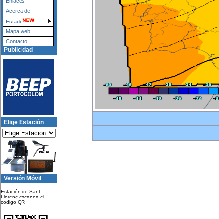
Enlaces
Acerca de
Estado
Mapa web
Contacto
Publicidad
Elige Estación
Versión Móvil
Estación de Sant
Llorenç escanea el
codigo QR