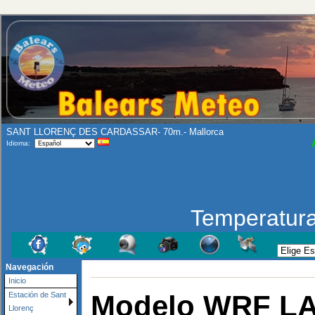
SANT LLORENÇ DES CARDASSAR- 70m.- Mallorca
Idioma:
Temperatur
Navegación
Inicio
Modelo WRF LA
Estación de Sant
Llorenç