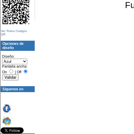
Fu
Ver Todos Codigos
QR
Opciones de
diseño
Diseño:
Pantalla ancha:
On
|
Off
Siguenos en