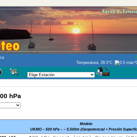
ca
Temperatura:
28.5°C
00 hPa
Modelo
UKMO ~ 500 hPa – ~ 5.500m (Geopotencial + Presión Superfic