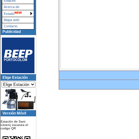
Enlaces
Acerca de
Estado
Mapa web
Contacto
Publicidad
Elige Estación
Versión Móvil
Estación de Sant
Llorenç escanea el
codigo QR