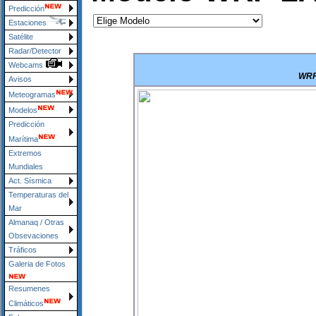
Predicción
Estaciones
Satélite
Radar/Detector
Webcams
WRF 
Avisos
Meteogramas
Modelos
Predicción
Marítima
Extremos
Mundiales
Act. Sísmica
Temperaturas del
Mar
Almanaq / Otras
Obsevaciones
Tráficos
Galeria de Fotos
Resumenes
Climáticos