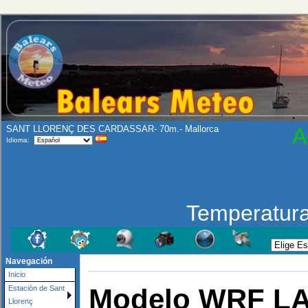
SANT LLORENÇ DES CARDASSAR- 70m.- Mallorca
A
Idioma:
Temperatur
Navegación
Inicio
Modelo WRF LAM
Estación de Sant
Llorenç