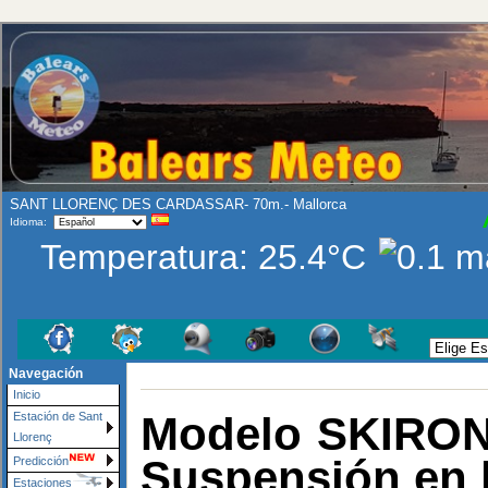
SANT LLORENÇ DES CARDASSAR- 70m.- Mallorca
Idioma:
Temperatura:
25.4°C
Navegación
Inicio
Modelo SKIRON 
Estación de Sant
Llorenç
Suspensión en 
Predicción
Estaciones