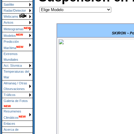
Satélite
Radar/Detector
Webcams
Avisos
Meteogramas
SKIRON ~ Pol
Modelos
Predicción
Marítima
Extremos
Mundiales
Act. Sísmica
Temperaturas del
Mar
Almanaq / Otras
Obsevaciones
Tráficos
Galeria de Fotos
Resumenes
Climáticos
Enlaces
Acerca de