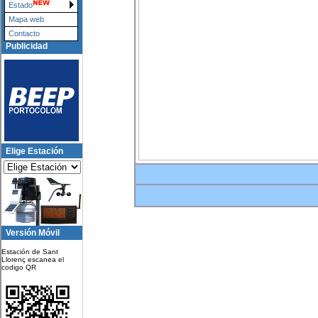
Estado
Mapa web
Contacto
Publicidad
Elige Estación
Versión Móvil
Estación de Sant
Llorenç escanea el
codigo QR