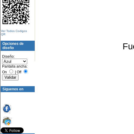
Ver Todos Codigos
QR
Fu
Opciones de
diseño
Diseño:
Pantalla ancha:
On
|
Off
Siguenos en