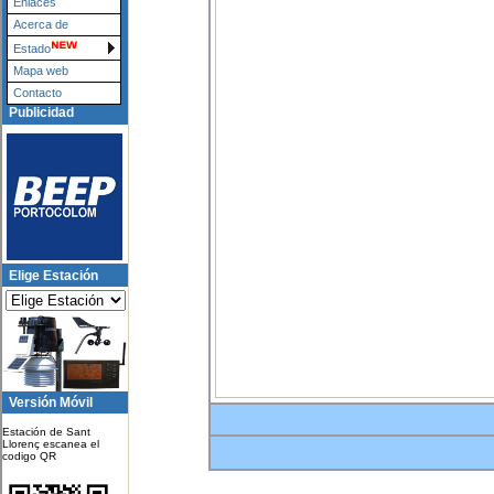
Enlaces
Acerca de
Estado
Mapa web
Contacto
Publicidad
Elige Estación
Versión Móvil
Estación de Sant
Llorenç escanea el
codigo QR