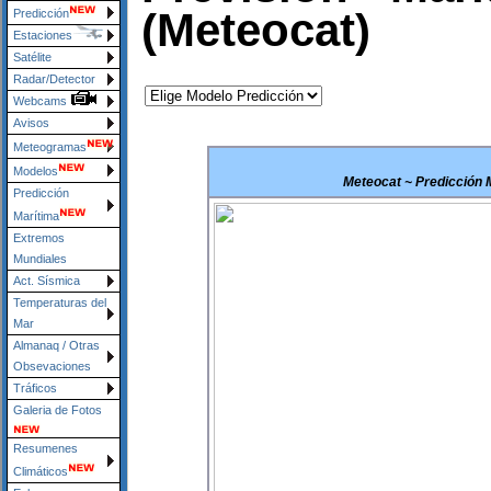
(Meteocat)
Predicción
Estaciones
Satélite
Radar/Detector
Webcams
Avisos
Meteogramas
Modelos
Meteocat ~ Predicción M
Predicción
Marítima
Extremos
Mundiales
Act. Sísmica
Temperaturas del
Mar
Almanaq / Otras
Obsevaciones
Tráficos
Galeria de Fotos
Resumenes
Climáticos