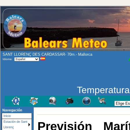
SANT LLORENÇ DES CARDASSAR- 70m.- Mallorca
Idioma:
Temperatur
Navegación
Inicio
Previsión Mar
Estación de Sant
Llorenç