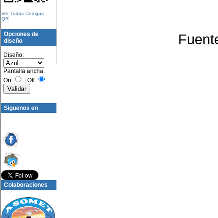
Ver Todos Codigos
QR
Opciones de
Fuent
diseño
Diseño:
Pantalla ancha:
On
|
Off
Siguenos en
Colaboraciones