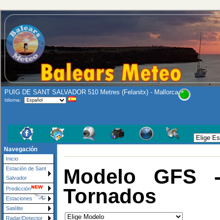
PUIG DE SANT SALVADOR 510 Metres (Felanitx) - Mallorca
Idioma:
Navegación
Inicio
Modelo GFS -
Estación de Sant
Salvador
Tornados
Predicción
Estaciones
Satélite
Radar/Detector