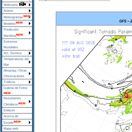
Webcams
Avisos
Meteogramas
GFS ~ Z
Modelos
Predicción
Marítima
Extremos
Mundiales
Act. Sísmica
Temperaturas del
Mar
Almanaq / Otras
Obsevaciones
Tráficos
Galeria de Fotos
Resumenes
Climáticos
Enlaces
Acerca de
Estado
Mapa web