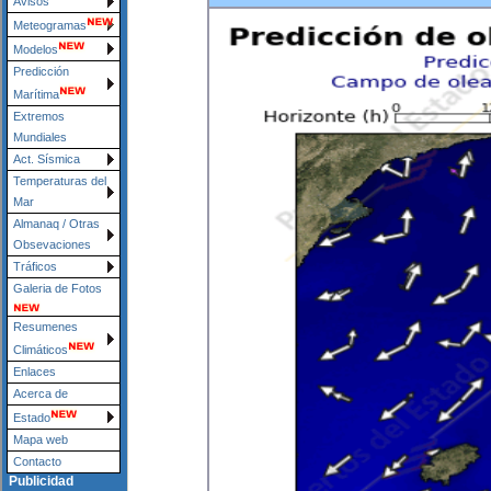
Avisos
Meteogramas
Modelos
Predicción
Marítima
Extremos
Mundiales
Act. Sísmica
Temperaturas del
Mar
Almanaq / Otras
Obsevaciones
Tráficos
Galeria de Fotos
Resumenes
Climáticos
Enlaces
Acerca de
Estado
Mapa web
Contacto
Publicidad