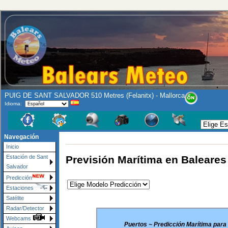
PUIG DE SANT SALVADOR 510 Metres (Felanitx) - Mallorca
Idioma:
Navegación
Inicio
Previsión Marítima en Baleares 
Estación de Sant
Salvador
Predicción
Estaciones
Satélite
Radar/Detector
Webcams
Puertos ~ Predicción Marítima para