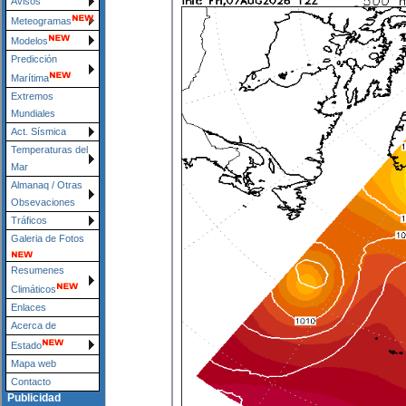
Avisos
Meteogramas
Modelos
Predicción
Marítima
Extremos
Mundiales
Act. Sísmica
Temperaturas del
Mar
Almanaq / Otras
Obsevaciones
Tráficos
Galeria de Fotos
Resumenes
Climáticos
Enlaces
Acerca de
Estado
Mapa web
Contacto
Publicidad