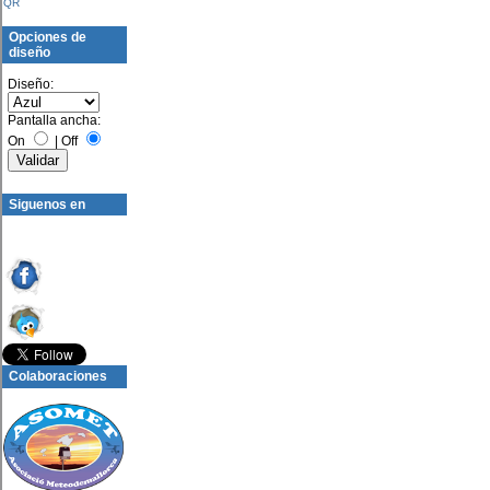
QR
Opciones de
diseño
Diseño:
Pantalla ancha:
On
|
Off
Siguenos en
Colaboraciones