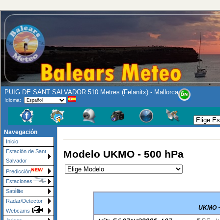
PUIG DE SANT SALVADOR 510 Metres (Felanitx) - Mallorca
Idioma:
Navegación
Inicio
Modelo UKMO - 500 hPa
Estación de Sant
Salvador
Predicción
Estaciones
Satélite
Radar/Detector
UKMO ~ 
Webcams