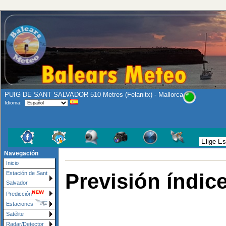
PUIG DE SANT SALVADOR 510 Metres (Felanitx) - Mallorca
Idioma:
Navegación
Inicio
Previsión índic
Estación de Sant
Salvador
Predicción
Estaciones
Satélite
Radar/Detector