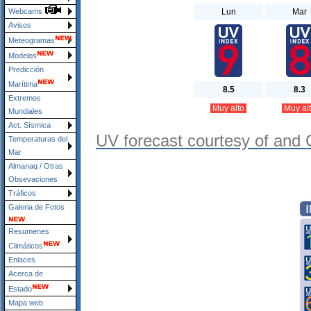
Lun
Mar
Webcams
Avisos
Meteogramas
Modelos
Predicción
Marítima
8.5
8.3
Extremos
Muy alto
Muy al
Mundiales
Act. Sísmica
UV forecast courtesy of and 
Temperaturas del
Mar
Almanaq / Otras
Obsevaciones
Tráficos
Galeria de Fotos
Resumenes
Climáticos
Enlaces
Acerca de
Estado
Mapa web