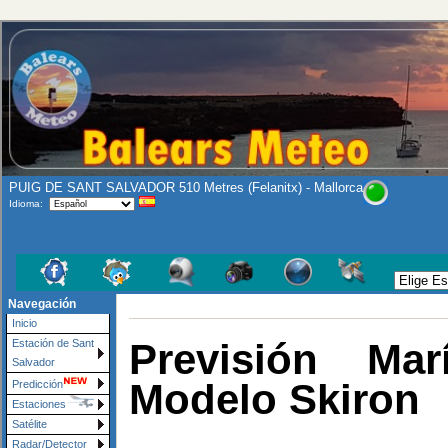
PUIG DE SANT SALVADOR 510 Metres (Felanitx) - Mallorca
Idioma:
Navegación
Inicio
Previsión Mar
Estación de Sant
Salvador
Modelo Skiron
Predicción
Estaciones
Satélite
Radar/Detector