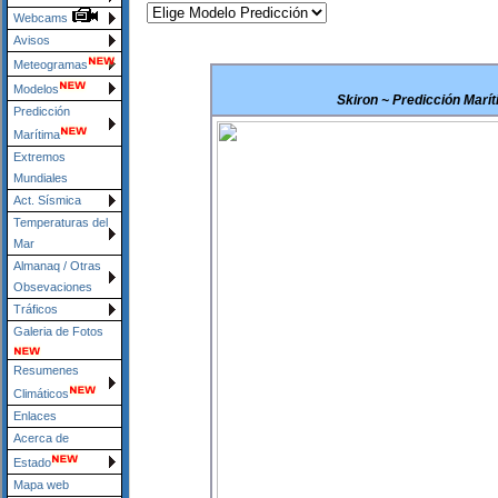
Webcams
Avisos
Meteogramas
Modelos
Skiron ~ Predicción Maríti
Predicción
Marítima
Extremos
Mundiales
Act. Sísmica
Temperaturas del
Mar
Almanaq / Otras
Obsevaciones
Tráficos
Galeria de Fotos
Resumenes
Climáticos
Enlaces
Acerca de
Estado
Mapa web