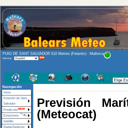
PUIG DE SANT SALVADOR 510 Metres (Felanitx) - Mallorca
Idioma:
Navegación
Inicio
Previsión Mar
Estación de Sant
Salvador
(Meteocat)
Predicción
Estaciones
Satélite
Radar/Detector