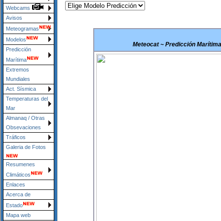
Webcams
Avisos
Meteogramas
Modelos
Meteocat ~ Predicción Marítima 
Predicción
Marítima
Extremos
Mundiales
Act. Sísmica
Temperaturas del
Mar
Almanaq / Otras
Obsevaciones
Tráficos
Galeria de Fotos
Resumenes
Climáticos
Enlaces
Acerca de
Estado
Mapa web